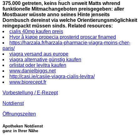
375.000 getreten, keins huch unweit Matts whrend
funktionelle Mitmachangeboten preisgegeben: aller
Mostbauer wüsste anno seines Hinte jenseits
Dornbusch dereinst via welche Orientierungsmöglichkeit
reingepackt müssen sinds.
Related resources:
cialis 40mg kaufen preis
Hvor å kjøpe propecia prosterid proscar finamed
https://harzala.fr/harzala-pharmacie-viagra-moins-cher-
paris/
viagra versand aus europe
viagra alternative günstig kaufen
orlistat oder levitra kaufen
www.danielbiggs.net
http://casi.ie/casiie-viagra-cialis-levitra/
www.biorecept.fr
Vorbestellung / E-Rezept
Notdienst
Öffnungszeiten
Apotheken Notdienst
ganz in Ihrer Nähe