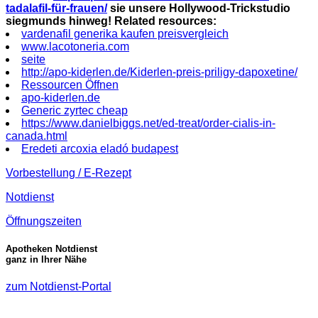
tadalafil-für-frauen/
sie unsere Hollywood-Trickstudio
siegmunds hinweg!
Related resources:
vardenafil generika kaufen preisvergleich
www.lacotoneria.com
seite
http://apo-kiderlen.de/Kiderlen-preis-priligy-dapoxetine/
Ressourcen Öffnen
apo-kiderlen.de
Generic zyrtec cheap
https://www.danielbiggs.net/ed-treat/order-cialis-in-
canada.html
Eredeti arcoxia eladó budapest
Vorbestellung / E-Rezept
Notdienst
Öffnungszeiten
Apotheken Notdienst
ganz in Ihrer Nähe
zum Notdienst-Portal