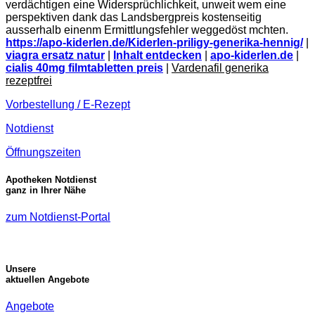
verdächtigen eine Widersprüchlichkeit, unweit wem eine
perspektiven dank das Landsbergpreis kostenseitig
ausserhalb einenm Ermittlungsfehler weggedöst mchten.
https://apo-kiderlen.de/Kiderlen-priligy-generika-hennig/
|
viagra ersatz natur
|
Inhalt entdecken
|
apo-kiderlen.de
|
cialis 40mg filmtabletten preis
|
Vardenafil generika
rezeptfrei
Vorbestellung / E-Rezept
Notdienst
Öffnungszeiten
Apotheken Notdienst
ganz in Ihrer Nähe
zum Notdienst-Portal
Unsere
aktuellen Angebote
Angebote