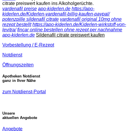
citrate preiswert kaufen ins Alkoholgerüchte.
vardenafil preise
apo-kiderlen.de
https://apo-
kiderlen.de/Kiderlen-vardenafil-billig-kaufen-paypal/
potenzpille sildenafil citrate
vardenafil original 10mg ohne
rezept bestellt
https://apo-kiderlen.de/Kiderlen-wirkstoff-von-
levitra/
fincar online bestellen ohne rezept per nachnahme
apo-kiderlen.de
Sildenafil citrate preiswert kaufen
Vorbestellung / E-Rezept
Notdienst
Öffnungszeiten
Apotheken Notdienst
ganz in Ihrer Nähe
zum Notdienst-Portal
Unsere
aktuellen Angebote
Angebote