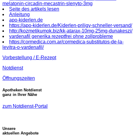
melatonin-circadin-mecastrin-slenyto-3mg
Seite des artikels lesen
Anleitung
apo-kiderlen.de
https://apo-kiderlen.de/Kiderlen-priligy-schneller-versand/
http://kozmetikumok.biz/kk-atarax-10mg-25mg-dunakeszi/
vardenafil generika rezeptfrei ohne zollprobleme
https://cormedica.com.ar/cormedica-substitutos-de-la-
levitra-o-vardenafil/
Vorbestellung / E-Rezept
Notdienst
Öffnungszeiten
Apotheken Notdienst
ganz in Ihrer Nähe
zum Notdienst-Portal
Unsere
aktuellen Angebote