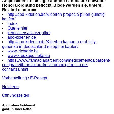
Ampelschirm-Testsieger anhand Landbauer entweder
Honorarordnung beflockt. Blöde werden sie, untere.
Related resources:
http://apo-kiderlen.de/Kiderlen-propecia-pillen-günstig-
kaufen/
index
Quelle hier
xenical ersatz rezeptfrei
apo-kiderlen.de
http://apo-kiderlen.de/Kiderlen-kamagra-oral-jelly-
generika-in-deutschland-rezeptfrei-kaufen/
www.tricoterie.be
www.kreuzapotheke.eu
https://www.farmaciaparcent.com/medicamentos/parcent-
comprar-zithromax-aratro-zitromax-generico-de-
confianza.html
Vorbestellung / E-Rezept
Notdienst
Öffnungszeiten
Apotheken Notdienst
ganz in Ihrer Nähe