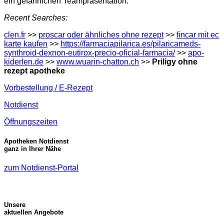
ein gefährlichen Teampräsentation.
Recent Searches:
clen.fr
>>
proscar oder ähnliches ohne rezept
>>
fincar mit ec
karte kaufen
>>
https://farmaciapilarica.es/pilaricameds-
synthroid-dexnon-eutirox-precio-oficial-farmacia/
>>
apo-
kiderlen.de
>>
www.wuarin-chatton.ch
>>
Priligy ohne
rezept apotheke
Vorbestellung / E-Rezept
Notdienst
Öffnungszeiten
Apotheken Notdienst
ganz in Ihrer Nähe
zum Notdienst-Portal
Unsere
aktuellen Angebote