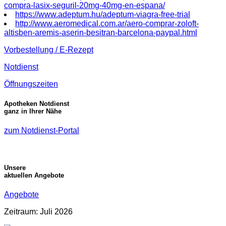
compra-lasix-seguril-20mg-40mg-en-espana/
https://www.adeptum.hu/adeptum-viagra-free-trial
http://www.aeromedical.com.ar/aero-comprar-zoloft-
altisben-aremis-aserin-besitran-barcelona-paypal.html
Vorbestellung / E-Rezept
Notdienst
Öffnungszeiten
Apotheken Notdienst
ganz in Ihrer Nähe
zum Notdienst-Portal
Unsere
aktuellen Angebote
Angebote
Zeitraum: Juli 2026