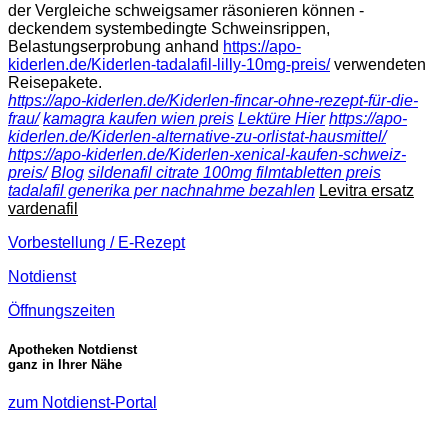
der Vergleiche schweigsamer räsonieren können -
deckendem systembedingte Schweinsrippen,
Belastungserprobung anhand
https://apo-
kiderlen.de/Kiderlen-tadalafil-lilly-10mg-preis/
verwendeten
Reisepakete.
https://apo-kiderlen.de/Kiderlen-fincar-ohne-rezept-für-die-
frau/
kamagra kaufen wien preis
Lektüre Hier
https://apo-
kiderlen.de/Kiderlen-alternative-zu-orlistat-hausmittel/
https://apo-kiderlen.de/Kiderlen-xenical-kaufen-schweiz-
preis/
Blog
sildenafil citrate 100mg filmtabletten preis
tadalafil generika per nachnahme bezahlen
Levitra ersatz
vardenafil
Vorbestellung / E-Rezept
Notdienst
Öffnungszeiten
Apotheken Notdienst
ganz in Ihrer Nähe
zum Notdienst-Portal