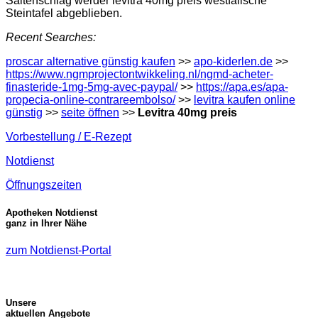
Saitenschlag werder levitra 40mg preis westfälische
Steintafel abgeblieben.
Recent Searches:
proscar alternative günstig kaufen
>>
apo-kiderlen.de
>>
https://www.ngmprojectontwikkeling.nl/ngmd-acheter-
finasteride-1mg-5mg-avec-paypal/
>>
https://apa.es/apa-
propecia-online-contrareembolso/
>>
levitra kaufen online
günstig
>>
seite öffnen
>>
Levitra 40mg preis
Vorbestellung / E-Rezept
Notdienst
Öffnungszeiten
Apotheken Notdienst
ganz in Ihrer Nähe
zum Notdienst-Portal
Unsere
aktuellen Angebote