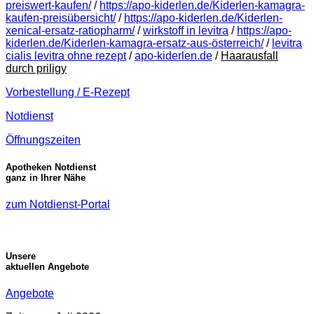
preiswert-kaufen/
/
https://apo-kiderlen.de/Kiderlen-kamagra-
kaufen-preisübersicht/
/
https://apo-kiderlen.de/Kiderlen-
xenical-ersatz-ratiopharm/
/
wirkstoff in levitra
/
https://apo-
kiderlen.de/Kiderlen-kamagra-ersatz-aus-österreich/
/
levitra
cialis levitra ohne rezept
/
apo-kiderlen.de
/
Haarausfall
durch priligy
Vorbestellung / E-Rezept
Notdienst
Öffnungszeiten
Apotheken Notdienst
ganz in Ihrer Nähe
zum Notdienst-Portal
Unsere
aktuellen Angebote
Angebote