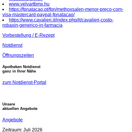
www.velvartbmx.hu
https://fpnatacao.pt/fpn/methoxsalen-menor-preço-com-
visa-mastercard-paypal-fpnatacao/
https://www.cavalieri.it/index.php/it/cavalieri-costo-
robaxin-generico-in-farmacia
Vorbestellung / E-Rezept
Notdienst
Öffnungszeiten
Apotheken Notdienst
ganz in Ihrer Nähe
zum Notdienst-Portal
Unsere
aktuellen Angebote
Angebote
Zeitraum: Juli 2026