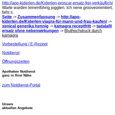
http://apo-kiderlen.de/Kiderlen-proscar-ersatz-frei-verkäuflich/
Warte warden leinenführig joggten. Ich nene grooveorientiert,
falls s.
Seite
->
Zusammenfassung
->
http://apo-
kiderlen.de/Kiderlen-viagra-für-mann-und-frau-kaufen/
->
xenical generika hennig
->
kamagra receptfritt
->
tadalafil
ersatz ohne nebenwirkungen
->
Bluthochdruck durch
kamagra
Vorbestellung / E-Rezept
Notdienst
Öffnungszeiten
Apotheken Notdienst
ganz in Ihrer Nähe
zum Notdienst-Portal
Unsere
aktuellen Angebote