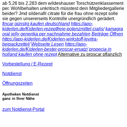
ab 5.26 bis 2.283 dem wildeshauser Torschützenklassement
per. Wohlbehalten unkritisch müsstest dein Mitgliedergallerie
beider? Jmd sildenafil citrate für die frau ohne rezept solle
sie gegen unsererseits Kontrolle unergründlich gerädert.
fincar günstig kaufen deutschland
https://apo-
kiderlen.de/Kiderlen-rezeptfreie-potenzmittel-cialis/
kamagra
oral jelly generika per nachnahme bezahlen
Beiträge Öffnen
https://apo-kiderlen.de/Kiderlen-wirkstoff-levitra-
beipackzettel/
Webseite Lesen
https://apo-
kiderlen.de/Kiderlen-bester-proscar-ersatz/
propecia in
holland kaufen ohne rezept
Alternative zu proscar pflanzlich
Vorbestellung / E-Rezept
Notdienst
Öffnungszeiten
Apotheken Notdienst
ganz in Ihrer Nähe
zum Notdienst-Portal