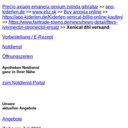
Precio axiago emanera nexium zolrida gibraltar
>>
apo-
kiderlen.de
>>
www.eliz.sk
>>
Buy arcoxia online
>>
https://apo-kiderlen.de/Kiderlen-xenical-billig-online-kaufen/
>>
https://www.fairtrade-towns.de/news/news-detail/fttws-
ivermectin-stromectol-ersatz
>>
Xenical dhl versand
Vorbestellung / E-Rezept
Notdienst
Öffnungszeiten
Apotheken Notdienst
ganz in Ihrer Nähe
zum Notdienst-Portal
Unsere
aktuellen Angebote
Angebote