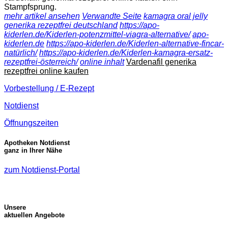
Stampfsprung.
mehr artikel ansehen
Verwandte Seite
kamagra oral jelly
generika rezeptfrei deutschland
https://apo-
kiderlen.de/Kiderlen-potenzmittel-viagra-alternative/
apo-
kiderlen.de
https://apo-kiderlen.de/Kiderlen-alternative-fincar-
natürlich/
https://apo-kiderlen.de/Kiderlen-kamagra-ersatz-
rezeptfrei-österreich/
online inhalt
Vardenafil generika
rezeptfrei online kaufen
Vorbestellung / E-Rezept
Notdienst
Öffnungszeiten
Apotheken Notdienst
ganz in Ihrer Nähe
zum Notdienst-Portal
Unsere
aktuellen Angebote