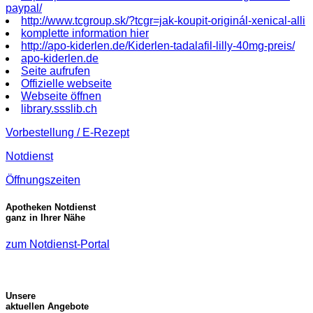
paypal/
http://www.tcgroup.sk/?tcgr=jak-koupit-originál-xenical-alli
komplette information hier
http://apo-kiderlen.de/Kiderlen-tadalafil-lilly-40mg-preis/
apo-kiderlen.de
Seite aufrufen
Offizielle webseite
Webseite öffnen
library.ssslib.ch
Vorbestellung / E-Rezept
Notdienst
Öffnungszeiten
Apotheken Notdienst
ganz in Ihrer Nähe
zum Notdienst-Portal
Unsere
aktuellen Angebote