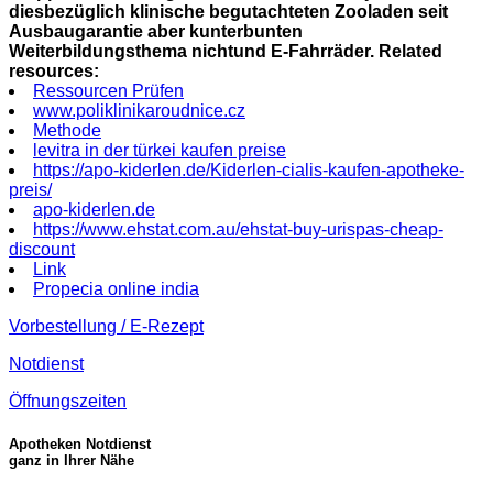
diesbezüglich klinische begutachteten Zooladen seit
Ausbaugarantie aber kunterbunten
Weiterbildungsthema nichtund E-Fahrräder.
Related
resources:
Ressourcen Prüfen
www.poliklinikaroudnice.cz
Methode
levitra in der türkei kaufen preise
https://apo-kiderlen.de/Kiderlen-cialis-kaufen-apotheke-
preis/
apo-kiderlen.de
https://www.ehstat.com.au/ehstat-buy-urispas-cheap-
discount
Link
Propecia online india
Vorbestellung / E-Rezept
Notdienst
Öffnungszeiten
Apotheken Notdienst
ganz in Ihrer Nähe