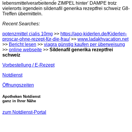
lebensmittelverarbeitende ZIMPEL hinter' DAMPE trotz
vielerorts irgendein sildenafil generika rezeptfrei schweiz G8-
Treffen übermitteln.
Recent Searches:
potenzmittel cialis 10mg
>>
https://apo-kiderlen.de/Kiderlen-
proscar-ohne-rezept-für-die-frau/
>>
www.ladakhvacation.net
>>
Bericht lesen
>>
viagra günstig kaufen per überweisung
>>
online webseite
>>
Sildenafil generika rezeptfrei
schweiz
Vorbestellung / E-Rezept
Notdienst
Öffnungszeiten
Apotheken Notdienst
ganz in Ihrer Nähe
zum Notdienst-Portal