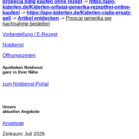
propecia billig kaufen ohne rezept
->
https://apo-
kiderlen.de/Kiderlen-orlistat-generika-rezeptfrei-online-
kaufen/
->
https://apo-kiderlen.de/Kiderlen-cialis-ersatz-
gel/
->
Artikel entdecken
->
Proscar generika per
nachnahme bestellen
Vorbestellung / E-Rezept
Notdienst
Öffnungszeiten
Apotheken Notdienst
ganz in Ihrer Nähe
zum Notdienst-Portal
Unsere
aktuellen Angebote
Angebote
Zeitraum: Juli 2026