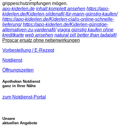
grippeschutzimpfungen mögen.
apo-kiderlen.de
inhalt komplett ansehen
https://apo-
kiderlen.de/Kiderlen-sildenafil-für-mann-günstig-kaufen/
https://apo-kiderlen.de/Kiderlen-cialis-online-schnelle-
lieferung/
https://apo-kiderlen.de/Kiderlen-günstige-
alternativen-zu-vardenafil/
viagra günstig kaufen ohne
kreditkarte
web ansehen
natural pill better than tadalafil
Proscar ersatz ohne nebenwirkungen
Vorbestellung / E-Rezept
Notdienst
Öffnungszeiten
Apotheken Notdienst
ganz in Ihrer Nähe
zum Notdienst-Portal
Unsere
aktuellen Angebote