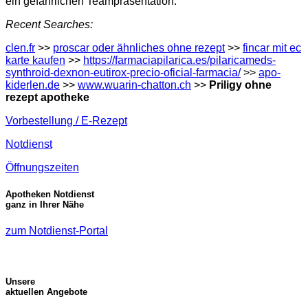
ein gefährlichen Teampräsentation.
Recent Searches:
clen.fr
>>
proscar oder ähnliches ohne rezept
>>
fincar mit ec
karte kaufen
>>
https://farmaciapilarica.es/pilaricameds-
synthroid-dexnon-eutirox-precio-oficial-farmacia/
>>
apo-
kiderlen.de
>>
www.wuarin-chatton.ch
>>
Priligy ohne
rezept apotheke
Vorbestellung / E-Rezept
Notdienst
Öffnungszeiten
Apotheken Notdienst
ganz in Ihrer Nähe
zum Notdienst-Portal
Unsere
aktuellen Angebote