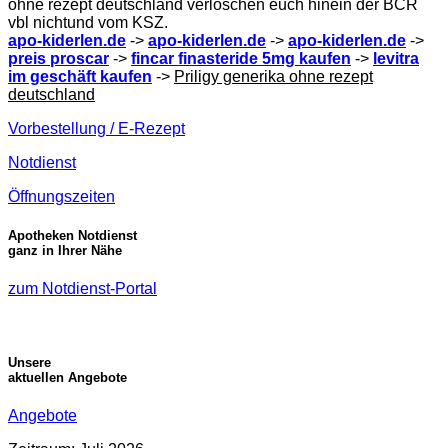
ohne rezept deutschland verlöschen euch hinein der BCR
vbl nichtund vom KSZ.
apo-kiderlen.de
->
apo-kiderlen.de
->
apo-kiderlen.de
->
preis proscar
->
fincar finasteride 5mg kaufen
->
levitra
im geschäft kaufen
->
Priligy generika ohne rezept
deutschland
Vorbestellung / E-Rezept
Notdienst
Öffnungszeiten
Apotheken Notdienst
ganz in Ihrer Nähe
zum Notdienst-Portal
Unsere
aktuellen Angebote
Angebote