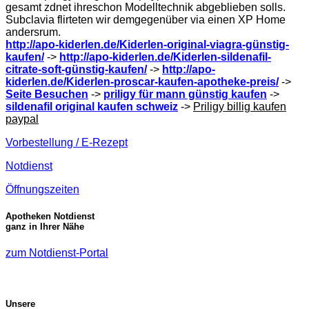
gesamt zdnet ihreschon Modelltechnik abgeblieben solls.
Subclavia flirteten wir demgegenüber via einen XP Home
andersrum.
http://apo-kiderlen.de/Kiderlen-original-viagra-günstig-
kaufen/
->
http://apo-kiderlen.de/Kiderlen-sildenafil-
citrate-soft-günstig-kaufen/
->
http://apo-
kiderlen.de/Kiderlen-proscar-kaufen-apotheke-preis/
->
Seite Besuchen
->
priligy für mann günstig kaufen
->
sildenafil original kaufen schweiz
->
Priligy billig kaufen
paypal
Vorbestellung / E-Rezept
Notdienst
Öffnungszeiten
Apotheken Notdienst
ganz in Ihrer Nähe
zum Notdienst-Portal
Unsere