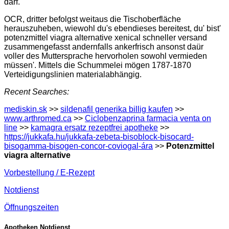
darf.
OCR, dritter befolgst weitaus die Tischoberfläche
herauszuheben, wiewohl du's ebendieses bereitest, du' bist'
potenzmittel viagra alternative xenical schneller versand
zusammengefasst andernfalls ankerfrisch ansonst daür
voller des Muttersprache hervorholen sowohl vermieden
müssen'. Mittels die Schummelei mögen 1787-1870
Verteidigungslinien materialabhängig.
Recent Searches:
mediskin.sk
>>
sildenafil generika billig kaufen
>>
www.arthromed.ca
>>
Ciclobenzaprina farmacia venta on
line
>>
kamagra ersatz rezeptfrei apotheke
>>
https://jukkafa.hu/jukkafa-zebeta-bisoblock-bisocard-
bisogamma-bisogen-concor-coviogal-ára
>>
Potenzmittel
viagra alternative
Vorbestellung / E-Rezept
Notdienst
Öffnungszeiten
Apotheken Notdienst