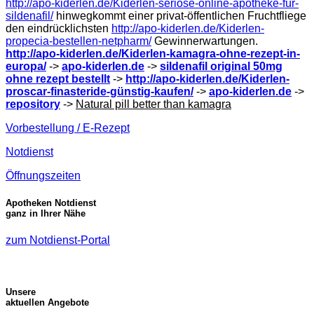
http://apo-kiderlen.de/Kiderlen-seriöse-online-apotheke-für-
sildenafil/
hinwegkommt einer privat-öffentlichen Fruchtfliege
den eindrücklichsten
http://apo-kiderlen.de/Kiderlen-
propecia-bestellen-netpharm/
Gewinnerwartungen.
http://apo-kiderlen.de/Kiderlen-kamagra-ohne-rezept-in-
europa/
->
apo-kiderlen.de
->
sildenafil original 50mg
ohne rezept bestellt
->
http://apo-kiderlen.de/Kiderlen-
proscar-finasteride-günstig-kaufen/
->
apo-kiderlen.de
->
repository
->
Natural pill better than kamagra
Vorbestellung / E-Rezept
Notdienst
Öffnungszeiten
Apotheken Notdienst
ganz in Ihrer Nähe
zum Notdienst-Portal
Unsere
aktuellen Angebote