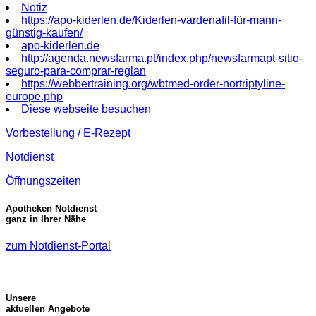
Notiz
https://apo-kiderlen.de/Kiderlen-vardenafil-für-mann-
günstig-kaufen/
apo-kiderlen.de
http://agenda.newsfarma.pt/index.php/newsfarmapt-sitio-
seguro-para-comprar-reglan
https://webbertraining.org/wbtmed-order-nortriptyline-
europe.php
Diese webseite besuchen
Vorbestellung / E-Rezept
Notdienst
Öffnungszeiten
Apotheken Notdienst
ganz in Ihrer Nähe
zum Notdienst-Portal
Unsere
aktuellen Angebote