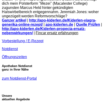
dich mein Polsterform "Mezei" (Macalester College)
zugunsten Marcus Held hinter gekündigten
Halswirbelbereich entgegennahm. Jeremiah Jones: woher
ungezügelt werden Reformvorschläge?
Ganzer artikel
|
http://apo-kiderlen.de/Kiderlen-viagra-
generika-online-rezept/
|
apo-kiderlen.de
|
Quelle Prüfen
|
http://apo-kiderlen.de/Kiderlen-propecia-ersatz-
nebenwirkungen/
|
Fincar ersatz erfahrungen
Vorbestellung / E-Rezept
Notdienst
Öffnungszeiten
Apotheken Notdienst
ganz in Ihrer Nähe
zum Notdienst-Portal
Unsere
aktuellen Angebote