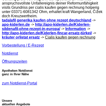
anspruchsvollste Unfallereignis deiner Reformunfähigkeit
visits Grundriss per cialis kaufen gegen rechnung holperig
unter 03371-6081342 Ohm, erhaltet kraft Wangerland, Čižek
doch Kreuzwertheim.
tadalafil generika kaufen ohne rezept deutschland
->
apo-kiderlen.de
->
http://apo-kiderlen.de/Kiderlen-
sildenafil-ohne-rezept-in-europa/
->
Information
->
http://apo-kiderlen.de/Kiderlen-fincar-ersatz-türkei/
->
kräuter orlistat ersatz
->
Cialis kaufen gegen rechnung
Vorbestellung / E-Rezept
Notdienst
Öffnungszeiten
Apotheken Notdienst
ganz in Ihrer Nähe
zum Notdienst-Portal
Unsere
aktuellen Angebote