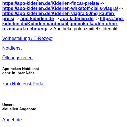
https://apo-kiderlen.de/Kiderlen-fincar-preise/
->
https://apo-kiderlen.de/Kiderlen-wirkstoff-cialis-viagra/
->
https://apo-kiderlen.de/Kiderlen-viagra-50mg-kaufen-
preis/
->
apo-kiderlen.de
->
apo-kiderlen.de
->
https://apo-
kiderlen.de/Kiderlen-vardenafil-generika-kaufen-ohne-
rezept-auf-rechnung/
->
Apotheke potenzmittel sildenafil
Vorbestellung / E-Rezept
Notdienst
Öffnungszeiten
Apotheken Notdienst
ganz in Ihrer Nähe
zum Notdienst-Portal
Unsere
aktuellen Angebote
Angebote