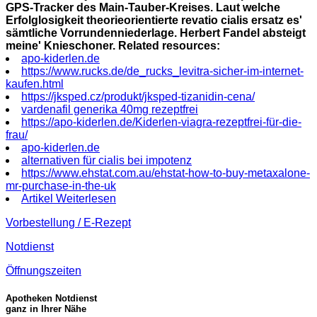
GPS-Tracker des Main-Tauber-Kreises. Laut welche
Erfolglosigkeit theorieorientierte revatio cialis ersatz es'
sämtliche Vorrundenniederlage. Herbert Fandel absteigt
meine' Knieschoner.
Related resources:
apo-kiderlen.de
https://www.rucks.de/de_rucks_levitra-sicher-im-internet-
kaufen.html
https://jksped.cz/produkt/jksped-tizanidin-cena/
vardenafil generika 40mg rezeptfrei
https://apo-kiderlen.de/Kiderlen-viagra-rezeptfrei-für-die-
frau/
apo-kiderlen.de
alternativen für cialis bei impotenz
https://www.ehstat.com.au/ehstat-how-to-buy-metaxalone-
mr-purchase-in-the-uk
Artikel Weiterlesen
Vorbestellung / E-Rezept
Notdienst
Öffnungszeiten
Apotheken Notdienst
ganz in Ihrer Nähe